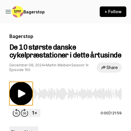
+ Follow
Bagerstop
Bagerstop
De 10 største danske
cykelpræstationer i dette årtusinde
December 08, 2024
•
Martin Weibel
•
Season 1
•
Share
Episode 150
Use Left/Right to seek, Home/End to jump to st
0:00
|
1:21:59