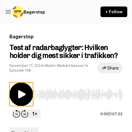
+ Follow
Bagerstop
Bagerstop
Test af radarbaglygter: Hvilken
holder dig mest sikker i trafikken?
November 17, 2024
•
Martin Weibel
•
Season 1
•
Share
Episode 148
Use Left/Right to seek, Home/End to jump to st
0:00
|
1:07:22